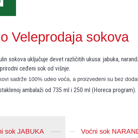
o Veleprodaja sokova
in sokova uključuje devet različitih ukusa: jabuka, narandža,
 prirodni ceđeni sok od višnje.
okovi sadrže 100% udeo voća, a proizvedeni su bez dodat
staklenoj ambalaži od 735 ml i 250 ml (Horeca program).
ni sok JABUKA
Voćni sok NARAN