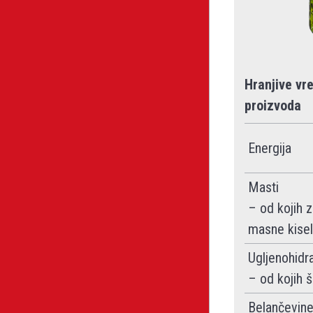
Hranjive vr
proizvoda
Energija
Masti
– od kojih 
masne kisel
Ugljenohidra
– od kojih š
Belančevin