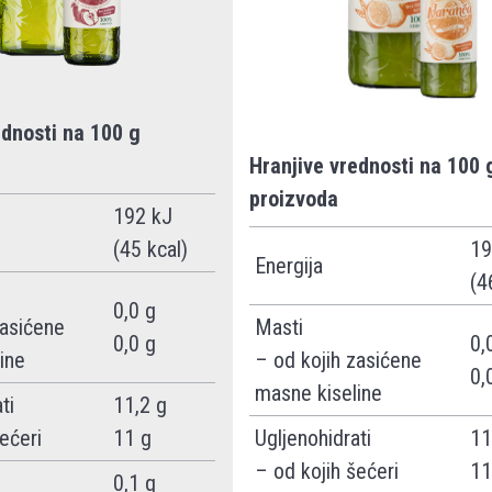
ednosti na 100 g
Hranjive vrednosti na 100 
proizvoda
192 kJ
(45 kcal)
19
Energija
(4
0,0 g
zasićene
Masti
0,0 g
0,
ine
– od kojih zasićene
0,
masne kiseline
ti
11,2 g
ećeri
11 g
Ugljenohidrati
11
– od kojih šećeri
11
e
0,1 g