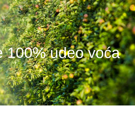
že 100% udeo voća