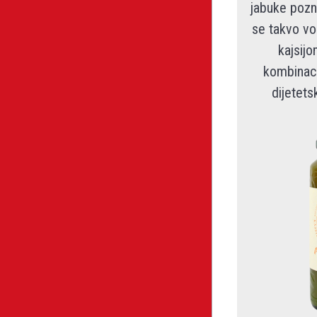
jabuke pozn
se takvo vo
kajsijo
kombinaci
dijetets