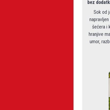
bez dodatk
Sok od j
napravljen
šećera i 
hranjive ma
umor, razb