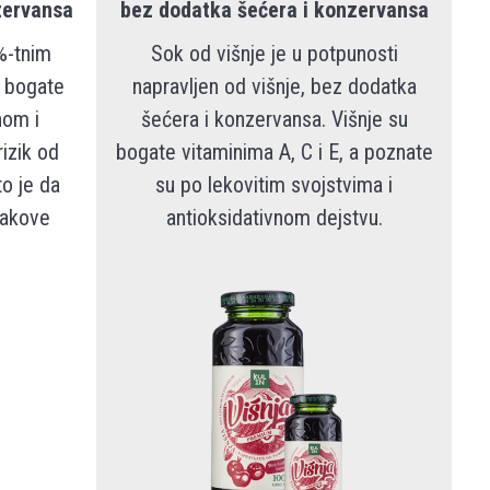
zervansa
bez dodatka šećera i konzervansa
%-tnim
Sok od višnje je u potpunosti
 bogate
napravljen od višnje, bez dodatka
nom i
šećera i konzervansa. Višnje su
rizik od
bogate vitaminima A, C i E, a poznate
to je da
su po lekovitim svojstvima i
nakove
antioksidativnom dejstvu.