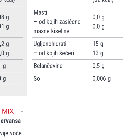
Masti
08 g
0,0 g
– od kojih zasićene
01 g
0,0 g
masne kiseline
,2 g
Ugljenohidrati
15 g
,0 g
– od kojih šećeri
13 g
1 g
Belančevine
0,5 g
0 g
So
0,006 g
 MIX
zervansa
vije voće