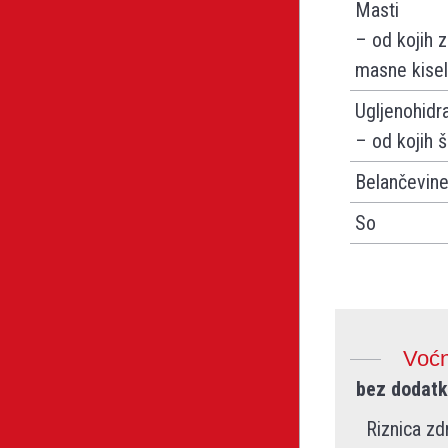
Masti
– od kojih 
masne kisel
Ugljenohidra
– od kojih š
Belančevin
So
Voćn
bez dodatk
Riznica zd