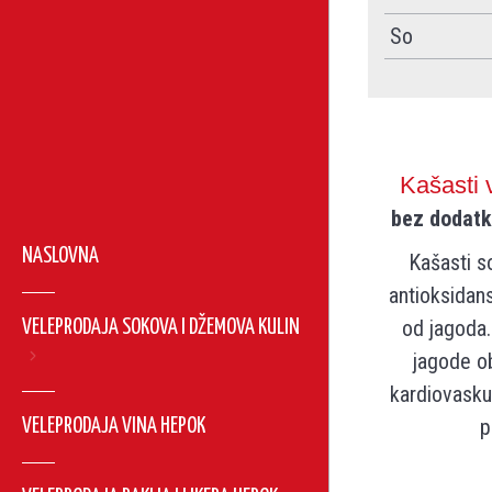
So
Kašasti
bez dodatk
NASLOVNA
Kašasti s
antioksidans
od jagoda.
VELEPRODAJA SOKOVA I DŽEMOVA KULIN
jagode ob
kardiovaskul
p
VELEPRODAJA VINA HEPOK