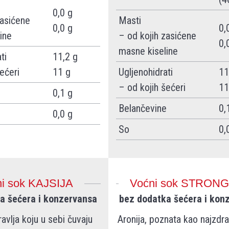
0,0 g
zasićene
Masti
0,0 g
0,
ine
– od kojih zasićene
0,
masne kiseline
ti
11,2 g
ećeri
11 g
Ugljenohidrati
11
– od kojih šećeri
11
e
0,1 g
Belančevine
0,
0,0 g
So
0,
i sok KAJSIJA
Voćni sok STRONG
a šećera i konzervansa
bez dodatka šećera i kon
ravlja koju u sebi čuvaju
Aronija, poznata kao najzdra