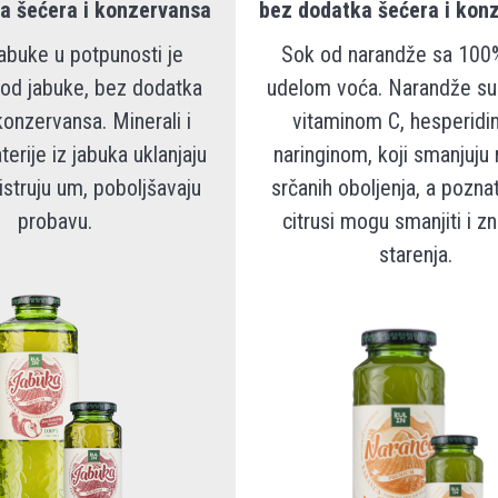
a šećera i konzervansa
bez dodatka šećera i kon
abuke u potpunosti je
Sok od narandže sa 100
 od jabuke, bez dodatka
udelom voća. Narandže su
konzervansa. Minerali i
vitaminom C, hesperidi
terije iz jabuka uklanjaju
naringinom, koji smanjuju 
istruju um, poboljšavaju
srčanih oboljenja, a pozna
probavu.
citrusi mogu smanjiti i z
starenja.