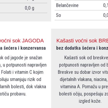
Belančevine
0,
0,0 g
So
0,
 voćni sok JAGODA
Kašasti voćni sok B
a šećera i konzervansa
bez dodatka šećera i kon
ok od jagode je snažan
Kašasti sok od breskve
, u potpunosti napravljen
potpunosti napravljen od 
 Folati i vitamin C kojim
Breskve su dobar izvor vit
iluju smanjuju rizik od
dijetalnih vlakana, niacina, 
arnih bolesti, dok vlakna
vitamina A. Pomažu u pre
otiču probavu.
bolesti očiju, pospešuju zd
izgled kože.