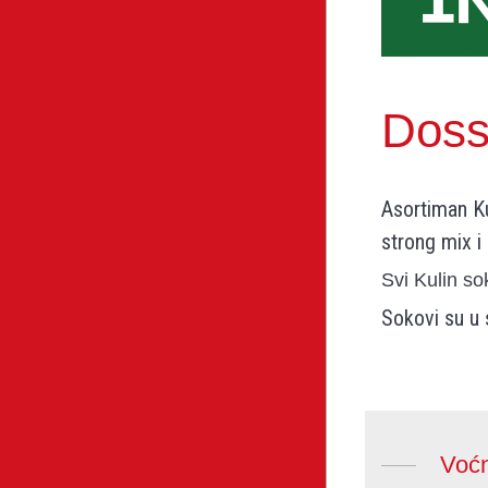
Doss
Asortiman Kul
strong mix i
Svi Kulin s
Sokovi su u 
Voć