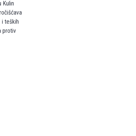
 Kulin
ročišćava
 i teških
 protiv