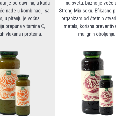
ata je od davnina, a kada
na svetu, bazno je voće u
će nađe u kombinaciji sa
Strong Mix soku. Efikasno p
m, u pitanju je voćna
organizam od štetnih stvari
ja prepuna vitamina C,
metala, korisna preventiva
kih vlakana i proteina.
malignih oboljenja.