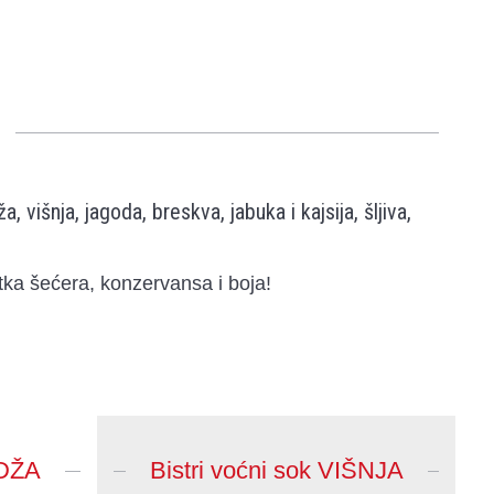
 višnja, jagoda, breskva, jabuka i kajsija, šljiva,
ka šećera, konzervansa i boja!
DŽA
Bistri voćni sok VIŠNJA