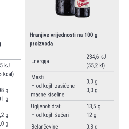
Hranjive vrijednosti na 100 g
proizvoda
g
234,6 kJ
Energija
(55,2 kl)
5 kJ
6 kcal)
Masti
0,0 g
– od kojih zasićene
0,0 g
08 g
masne kiseline
01 g
Ugljenohidrati
13,5 g
– od kojih šećeri
12 g
,2 g
,0 g
Belančevine
0,3 g