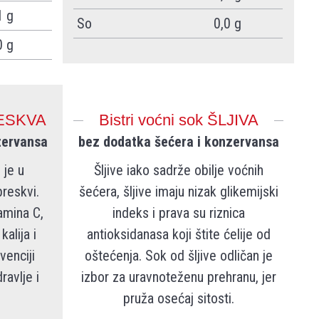
1 g
So
0,0 g
0 g
RESKVA
Bistri voćni sok ŠLJIVA
zervansa
bez dodatka šećera i konzervansa
 je u
Šljive iako sadrže obilje voćnih
breskvi.
šećera, šljive imaju nizak glikemijski
amina C,
indeks i prava su riznica
kalija i
antioksidanasa koji štite ćelije od
venciji
oštećenja. Sok od šljive odličan je
ravlje i
izbor za uravnoteženu prehranu, jer
pruža osećaj sitosti.