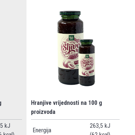
g
Hranjive vrijednosti na 100 g
proizvoda
5 kJ
263,5 kJ
Energija
6 kcal)
(62 kcal)